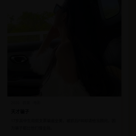
2020
欧美
电影
天才骗子
17岁高中生用假支票骗遍全美，被抓后FBI却请他当顾问，因
为骗子都比他们懂金融。