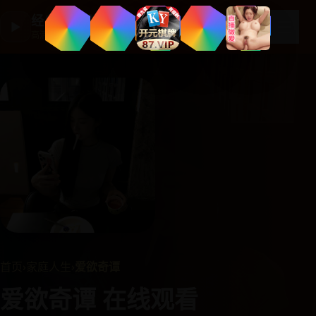
经典国产剧集
☰
▶
高清剧集大全
首页
›
家庭人生
›
爱欲奇谭
爱欲奇谭 在线观看