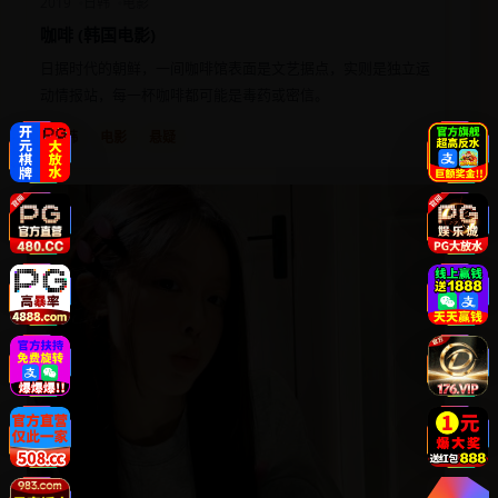
2019
日韩
电影
咖啡 (韩国电影)
日据时代的朝鲜，一间咖啡馆表面是文艺据点，实则是独立运
动情报站，每一杯咖啡都可能是毒药或密信。
日韩
电影
悬疑