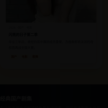
2024
国产
电影
闪亮的日子第二季
毕业三年后，曾经的高中舞团成员重聚，为挽救即将关闭的母
校而再战全国大赛。
国产
电影
歌舞
经典国产剧集