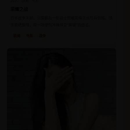
2020
欧美
电影
荣耀之战
百年战争末期，法国最后一批骑士团被英格兰长弓兵包围，领
主拒绝投降，用一场惨烈冲锋捍卫“荣耀”的虚名。
欧美
电影
战争