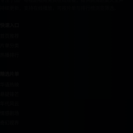
专注于国产电视剧视频免费在线观看，提供高清剧集大全并
持续更新，支持在线播放，可按片单与排行榜浏览筛选。
快速入口
首页推荐
片单分类
热播排行
精选片单
华语热映
悬疑锋芒
年代风云
情感剧场
奇幻视界