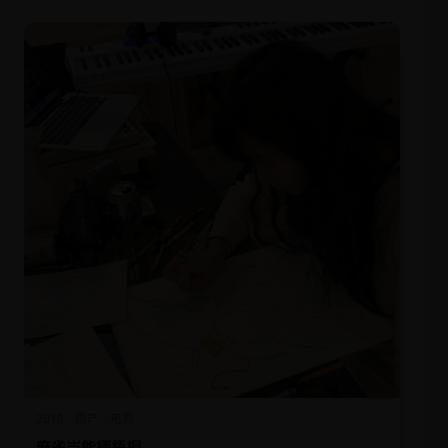
2018
国产
电影
麻雀岂能栖梧桐