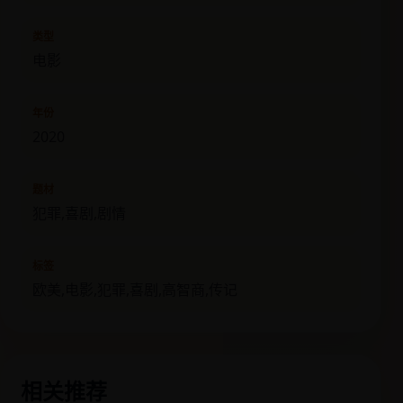
类型
电影
年份
2020
题材
犯罪,喜剧,剧情
标签
欧美,电影,犯罪,喜剧,高智商,传记
相关推荐