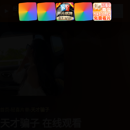
经典国产剧集
☰
▶
高清剧集大全
首页
›
轻喜片单
›
天才骗子
天才骗子 在线观看