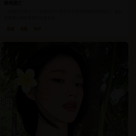
绝地逃亡
一名国际刑警与一个被冤枉的小偷在亚马逊雨林被迫搭档逃亡，身后
是黑帮与腐败警察的双重追杀。
欧美
电影
动作