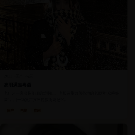
2023
国产
电影
高朋满座粤语
老广州一家濒临倒闭的烧鹅店，老板召集散落各地的老顾客“众筹经
营”，用一场复古宴席挽救街坊记忆。
国产
电影
喜剧