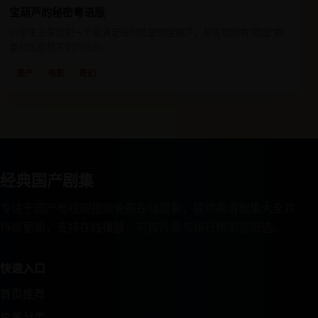
宝葫芦的秘密粤语版
小学生王葆捡到一个能满足任何愿望的宝葫芦，却发现所有“愿望”都
要付出意想不到的代价。
国产
电影
奇幻
经典国产剧集
专注于国产电视剧视频免费在线观看，提供高清剧集大全并
持续更新，支持在线播放，可按片单与排行榜浏览筛选。
快速入口
首页推荐
片单分类