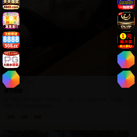
2020
日韩
电影
首尔假期
两个陌生人同时在首尔“假装度假”，合租一间汉江边的公寓，七天假
期里，他们用谎言温暖彼此。
日韩
电影
爱情