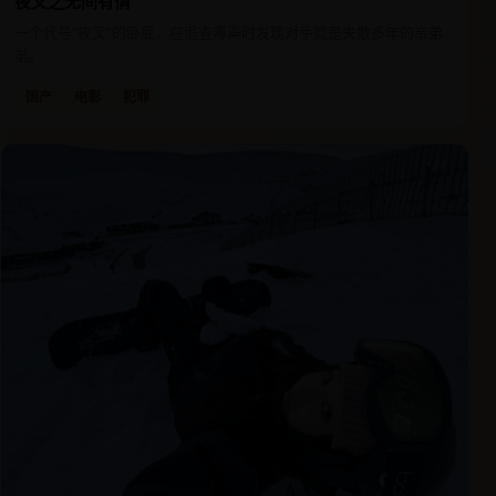
夜叉之无间有情
一个代号“夜叉”的卧底，在追查毒枭时发现对手竟是失散多年的亲弟
弟。
国产
电影
犯罪