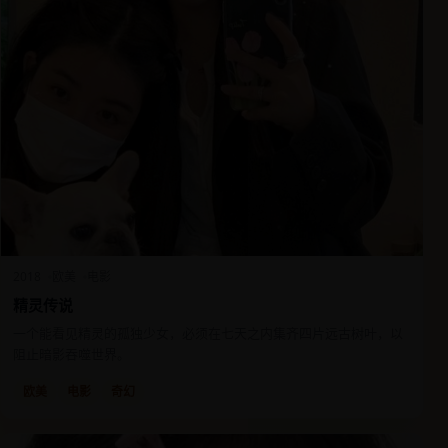
2018
欧美
电影
精灵传说
一个能看见精灵的孤独少女，必须在七天之内集齐四片远古树叶，以
阻止暗影吞噬世界。
欧美
电影
奇幻