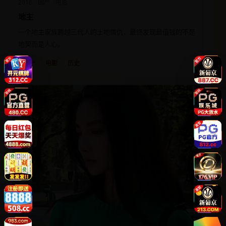
2016
国产
电影
地主
一个地主家族跨越三代人的土地情仇，最终发现最值钱的不是
地契而是人心。
国产
电影
历史