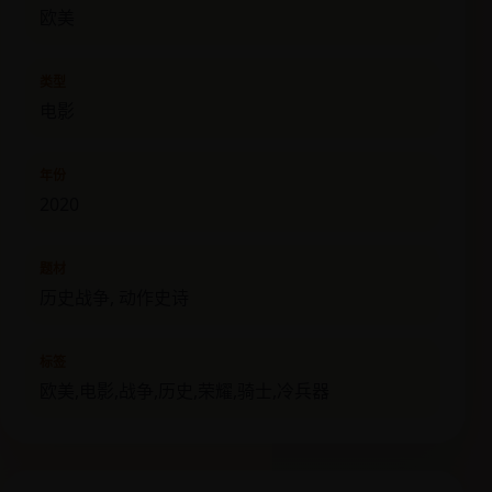
欧美
类型
电影
年份
2020
题材
历史战争, 动作史诗
标签
欧美,电影,战争,历史,荣耀,骑士,冷兵器