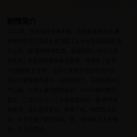
剧情简介
1415年，英法百年战争末期。法国贵族领主德·蒙
特福特带领三百骑士被英格兰五千长弓兵围困在狭
窄山谷。德·蒙特福特知道，如果投降，他可以保
全性命，但家族荣誉将永远蒙羞。他拒绝了英军
“体面投降”的条件，选择在清晨发动自杀式冲锋。
骑士们骑着披甲战马，践踏过泥泞，迎着箭雨冲上
半山腰。长镜头展现箭雨蔽日、人仰马翻的惨烈。
最终，三百人仅十一人冲到英军阵前，德·蒙特福
特被俘。英王感其勇武，释放了他。他回到法国
后，亲手烧毁了家族勋章，说：“荣耀是活人的枷
锁，死人的笑柄。”