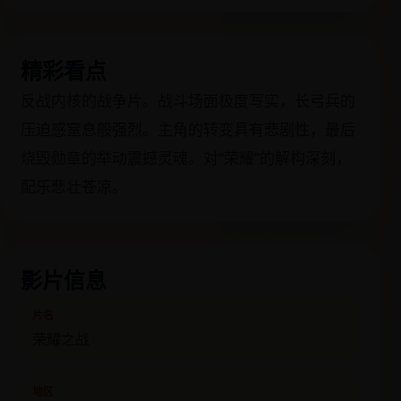
精彩看点
反战内核的战争片。战斗场面极度写实，长弓兵的
压迫感窒息般强烈。主角的转变具有悲剧性，最后
烧毁勋章的举动震撼灵魂。对“荣耀”的解构深刻，
配乐悲壮苍凉。
影片信息
片名
荣耀之战
地区