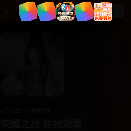
经典国产剧集
☰
▶
高清剧集大全
首页
›
轻喜片单
›
荣耀之战
荣耀之战 在线观看