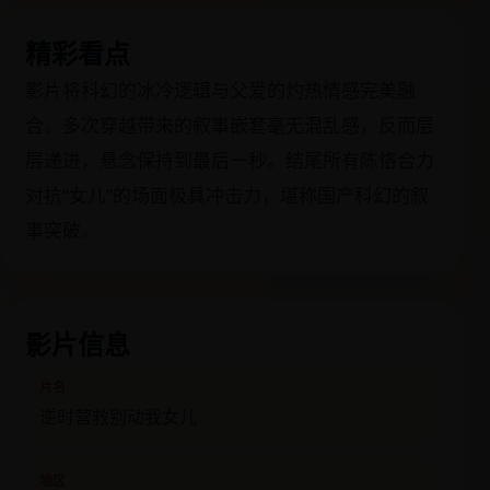
精彩看点
影片将科幻的冰冷逻辑与父爱的灼热情感完美融
合。多次穿越带来的叙事嵌套毫无混乱感，反而层
层递进，悬念保持到最后一秒。结尾所有陈恪合力
对抗“女儿”的场面极具冲击力，堪称国产科幻的叙
事突破。
影片信息
片名
逆时营救别动我女儿
地区