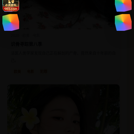
2020
欧美
电影
识骨寻踪第八季
法医人类学家发现自己正在解剖的尸骨，竟然来自十年前的自
己。
欧美
电影
犯罪