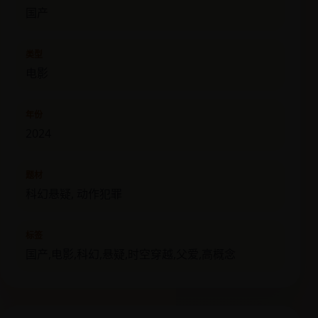
国产
类型
电影
年份
2024
题材
科幻悬疑, 动作犯罪
标签
国产,电影,科幻,悬疑,时空穿越,父爱,高概念