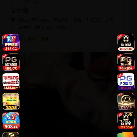
2020
日韩
电影
首尔假期
两个陌生人同时在首尔“假装度假”，合租一间汉江边的公寓，
七天假期里，他们用谎言温暖彼此。
日韩
电影
爱情