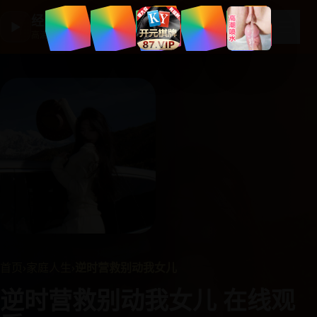
经典国产剧集
☰
▶
高清剧集大全
首页
›
家庭人生
›
逆时营救别动我女儿
逆时营救别动我女儿 在线观