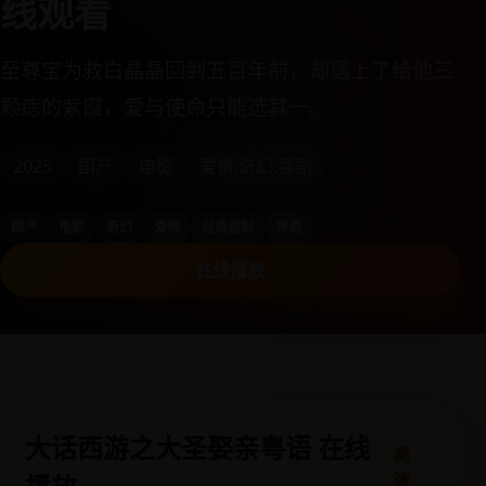
线观看
至尊宝为救白晶晶回到五百年前，却遇上了给他三
颗痣的紫霞，爱与使命只能选其一。
2025
国产
电影
爱情,奇幻,喜剧
国产
电影
奇幻
爱情
经典重制
粤语
在线播放
大话西游之大圣娶亲粤语 在线
高
清