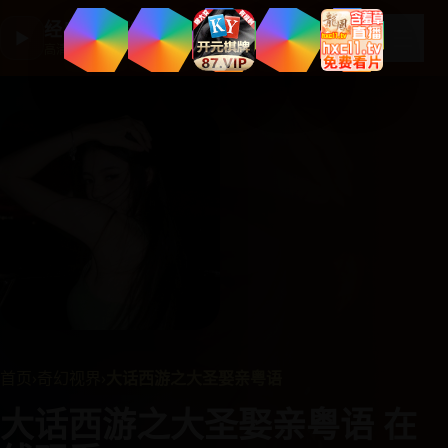
经典国产剧集
☰
▶
高清剧集大全
首页
›
奇幻视界
›
大话西游之大圣娶亲粤语
大话西游之大圣娶亲粤语 在