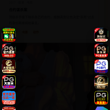
2017
欧美
电影
合约谋杀案
顶级杀手接下暗杀自己的合约，报酬高到让他决定“杀死”过去
的身份再嫁祸给雇主。
欧美
电影
动作