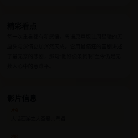
精彩看点
每一次重看都有新感悟。粤语原声版让周星驰的无
厘头与深情更加浑然天成。它用最癫狂的喜剧讲述
了最无奈的悲剧，那句“他好像条狗啊”至今仍是无
数人心中的意难平。
影片信息
片名
大话西游之大圣娶亲粤语
地区