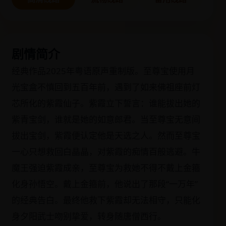
剧情简介
经典作品2025年粤语原声重制版。至尊宝使用月
光宝盒不慎回到五百年前，遇到了如来佛祖座前灯
芯所化的紫霞仙子。紫霞立下誓言：谁能拔出她的
紫青宝剑，谁就是她的如意郎君。当至尊宝无意间
拔出宝剑，紫霞便认定他是天选之人。然而至尊宝
一心只想救回白晶晶，对紫霞的痴情百般逃避。牛
魔王强迫紫霞成亲，至尊宝为救她不得不戴上金箍
化身孙悟空。戴上金箍前，他说出了那段“一万年”
的经典告白。最终他救下紫霞却无法相守，只能化
身夕阳武士吻别挚爱，转身随唐僧西行。