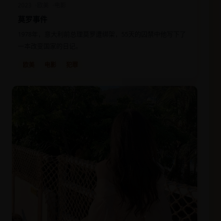
2023
欧美
电影
莫罗事件
1978年，意大利前总理莫罗遭绑架，55天的囚禁中他写下了
一本改变国家的日记。
欧美
电影
犯罪