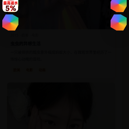
2015
欧美
电影
虫虫的异想生活
一只被排挤的瓢虫意外缩成蚂蚁大小，在微观世界里经历了一
场惊心动魄的冒险。
欧美
电影
动画