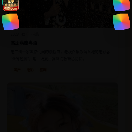
2023
国产
电影
高朋满座粤语
老广州一家濒临倒闭的烧鹅店，老板召集散落各地的老顾客
“众筹经营”，用一场复古宴席挽救街坊记忆。
国产
电影
喜剧