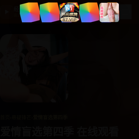
经典国产剧集
☰
▶
高清剧集大全
首页
›
悬疑锋芒
›
爱情盲选第四季
爱情盲选第四季 在线观看