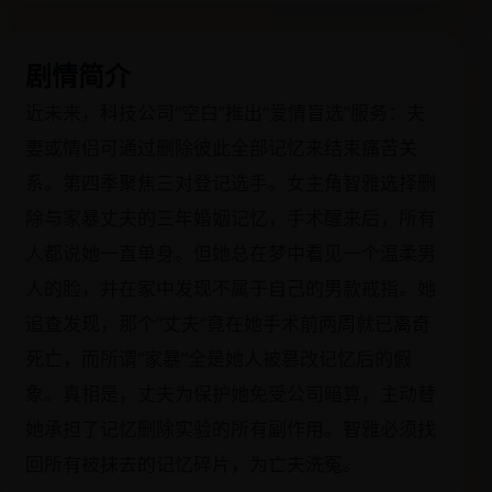
剧情简介
近未来，科技公司“空白”推出“爱情盲选”服务：夫
妻或情侣可通过删除彼此全部记忆来结束痛苦关
系。第四季聚焦三对登记选手。女主角智雅选择删
除与家暴丈夫的三年婚姻记忆，手术醒来后，所有
人都说她一直单身。但她总在梦中看见一个温柔男
人的脸，并在家中发现不属于自己的男款戒指。她
追查发现，那个“丈夫”竟在她手术前两周就已离奇
死亡，而所谓“家暴”全是她人被篡改记忆后的假
象。真相是，丈夫为保护她免受公司暗算，主动替
她承担了记忆删除实验的所有副作用。智雅必须找
回所有被抹去的记忆碎片，为亡夫洗冤。