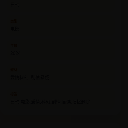
日韩
类型
电影
年份
2024
题材
爱情科幻, 剧情悬疑
标签
日韩,电影,爱情,科幻,剧情,盲选,记忆删除