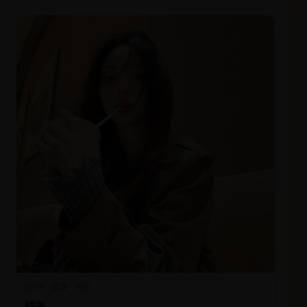
2014
欧美
电影
绕道