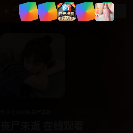
经典国产剧集
☰
▶
高清剧集大全
首页
›
华语热映
›
丧尸未逝
丧尸未逝 在线观看