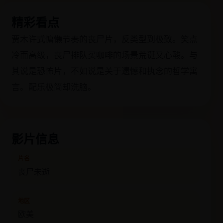
精彩看点
贾木许式慵懒节奏的丧尸片，反类型到极致。笑点
冷而高级，丧尸排队买咖啡的场景荒诞又心酸。与
其说是恐怖片，不如说是关于遗憾和执念的哲学寓
言。配乐极简却洗脑。
影片信息
片名
丧尸未逝
地区
欧美