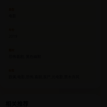
类型
电影
年份
2019
题材
恐怖喜剧, 黑色幽默
标签
欧美,电影,恐怖,喜剧,丧尸,元电影,贾木许风
相关推荐