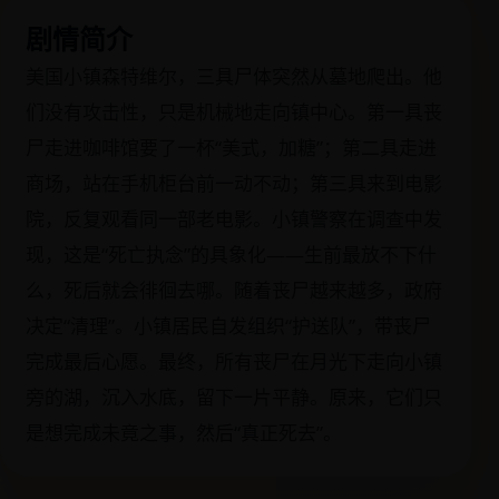
剧情简介
美国小镇森特维尔，三具尸体突然从墓地爬出。他
们没有攻击性，只是机械地走向镇中心。第一具丧
尸走进咖啡馆要了一杯“美式，加糖”；第二具走进
商场，站在手机柜台前一动不动；第三具来到电影
院，反复观看同一部老电影。小镇警察在调查中发
现，这是“死亡执念”的具象化——生前最放不下什
么，死后就会徘徊去哪。随着丧尸越来越多，政府
决定“清理”。小镇居民自发组织“护送队”，带丧尸
完成最后心愿。最终，所有丧尸在月光下走向小镇
旁的湖，沉入水底，留下一片平静。原来，它们只
是想完成未竟之事，然后“真正死去”。