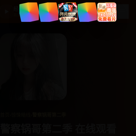
经典国产剧集
☰
▶
高清剧集大全
首页
›
惊悚暗线
›
警察锅哥第二季
警察锅哥第二季 在线观看