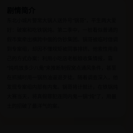
剧情简介
东北小城片警常大锅人送外号“锅哥”，平生两大爱
好：破案和吃铁锅炖。第二季中，一桩看似普通的
假币案牵出横跨中俄的伪钞集团。锅哥被临时借调
到专案组，却因不懂规矩被同事排挤。他索性用自
己的方式办案：利用小吃店老板娘收集情报，靠
“炖鸡放多少八角”来推断制假窝点通风条件，甚至
在抓捕时用一锅热油逼退歹徒。随着调查深入，他
发现专案组内部有内鬼。锅哥将计就计，在铁锅炖
大赛当天，将真假罪犯连同内鬼一锅“炖”了，用最
土的招破了最洋气的案。