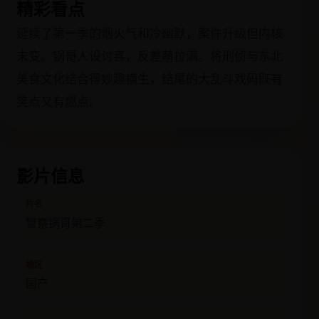
精彩看点
延续了第一季的烟火气和冷幽默，案件升级但内核
未变。锅哥人设讨喜，反差萌拉满。将刑侦与东北
美食文化结合得妙趣横生，结尾的大乱斗戏码既有
笑点又有燃点。
影片信息
片名
警察锅哥第二季
地区
国产