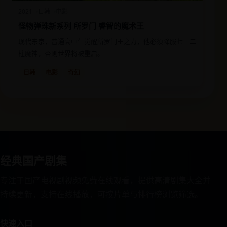
2021
日韩
电影
怪物弹珠新系列 所罗门 睿智的魔术王
现代东京，普通高中生觉醒所罗门王之力，他必须降服七十二
柱魔神，否则世界将被重启。
日韩
电影
奇幻
经典国产剧集
专注于国产电视剧视频免费在线观看，提供高清剧集大全并
持续更新，支持在线播放，可按片单与排行榜浏览筛选。
快速入口