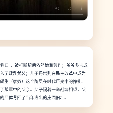
“活牲口”，被打断腿后依然跪着劳作；爷爷多吉成
入了叛乱武装；儿子丹增则在民主改革中成为
朗生（家奴）这个阶层在时代巨变中的挣扎。
了叛军中的父亲。父子隔着一道战壕相望，父
的尸体背回了当年逃出的庄园旧址。