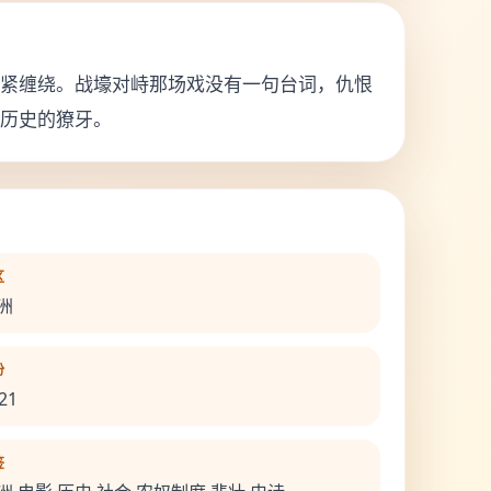
紧缠绕。战壕对峙那场戏没有一句台词，仇恨
历史的獠牙。
区
洲
份
21
签