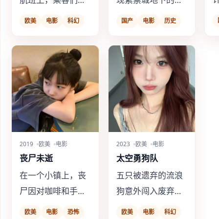
现谁睡着谁就会凭
密通道，牵出一桩
欧美
电影
科幻
国产
电影
历史
空消失。
被慈禧隐瞒的惊天
宝藏案。
2019
欧美
电影
2023
欧美
电影
丧尸未逝
太空勇狗队
在一个小镇上，丧
五只被遗弃的流浪
尸因对咖啡和手机
狗意外闯入废弃航
的执念而复活，它
天基地，阴差阳错
欧美
电影
恐怖
欧美
电影
科幻