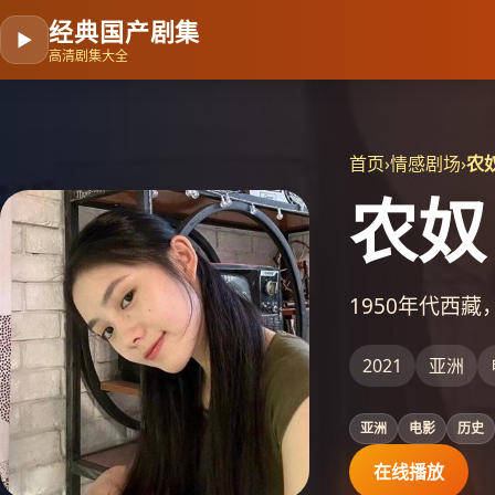
经典国产剧集
▶
高清剧集大全
首页
›
情感剧场
›
农
农奴
1950年代西
2021
亚洲
亚洲
电影
历史
在线播放