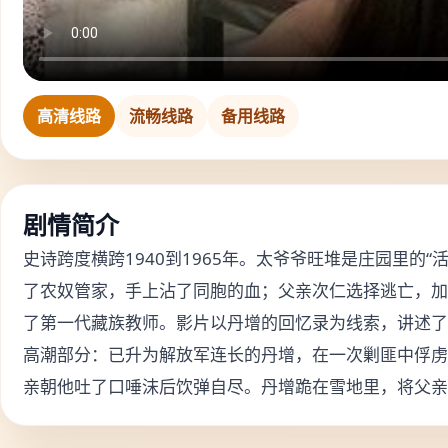
高清线路
流畅线路
备用线路
剧情简介
史诗跨度横跨1940到1965年。太爷爷旺堆是庄园里的
了农奴管家，手上沾了同胞的血；父亲次仁选择逃亡，加
了第一代藏族教师。影片以丹增的回忆录为线索，讲述了
高潮部分：已升为解放军连长的丹增，在一次剿匪中俘虏
亲朝他吐了口唾沫后饮弹自尽。丹增跪在雪地里，将父亲