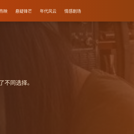
热映
悬疑锋芒
年代风云
情感剧场
出了不同选择。