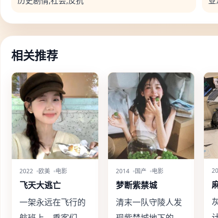
历史剧情,社会,反抗
亚
相关推荐
2
2022
欧美
电影
2014
国产
电影
飞天大逃亡
梦断紫禁城
一架永远在飞行的
清末一队守陵人发
航班上，乘客们发
现紫禁城地下的秘