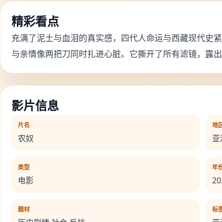
精彩看点
充满了泥土与血泪的真实感，四代人命运与西藏现代史紧
与亲情像两把刀同时扎进心脏。它撕开了所有滤镜，露出
影片信息
片名
地
农奴
亚
类型
年
电影
20
题材
标