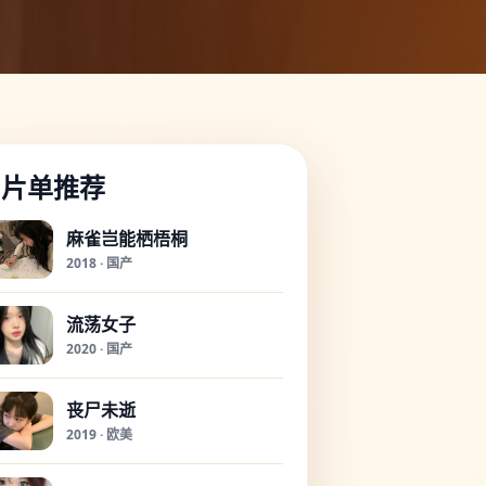
同片单推荐
麻雀岂能栖梧桐
2018 · 国产
流荡女子
2020 · 国产
丧尸未逝
2019 · 欧美