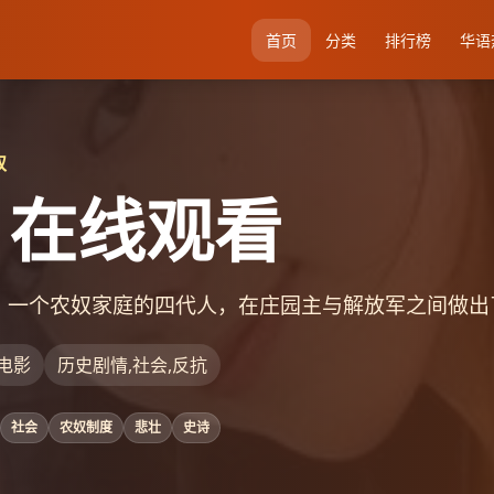
首页
分类
排行榜
华语
奴
 在线观看
藏，一个农奴家庭的四代人，在庄园主与解放军之间做
电影
历史剧情,社会,反抗
社会
农奴制度
悲壮
史诗