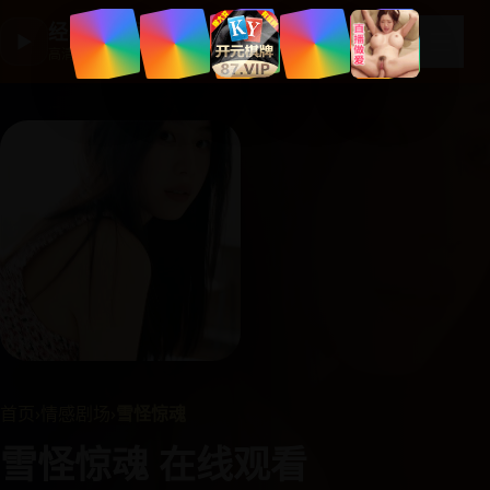
经典国产剧集
☰
▶
高清剧集大全
首页
›
情感剧场
›
雪怪惊魂
雪怪惊魂 在线观看