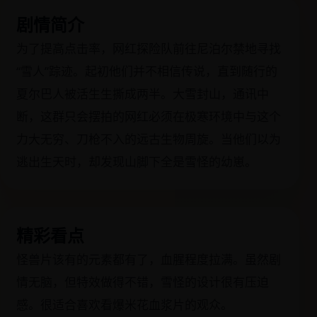
剧情简介
为了提高点击率，网红探险队前往尼泊尔禁地寻找
“雪人”踪迹。起初他们并不相信传说，直到随行的
夏尔巴人被活生生撕成两半。大雪封山，通讯中
断，这群只会摆拍的网红必须在极寒环境中与这个
力大无穷、刀枪不入的远古生物周旋。当他们以为
逃出生天时，却发现山脚下全是雪怪的幼崽。
精彩看点
怪兽片该有的元素都有了，血腥程度拉满。虽然剧
情无脑，但特效做得不错，雪怪的设计很有压迫
感。很适合喜欢看爆米花血浆片的观众。