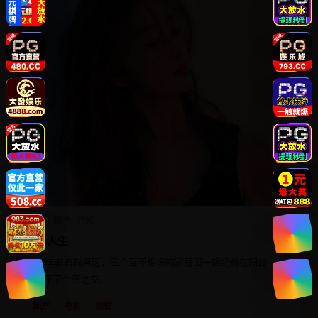
2020
国产
电影
非典人生
2003年非典隔离区，三个互不相识的家庭因一罐奶粉在阳台
上结下了生死之交。
国产
电影
剧情