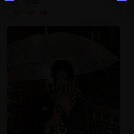
前赢回一次尊重。
国产
电影
体育