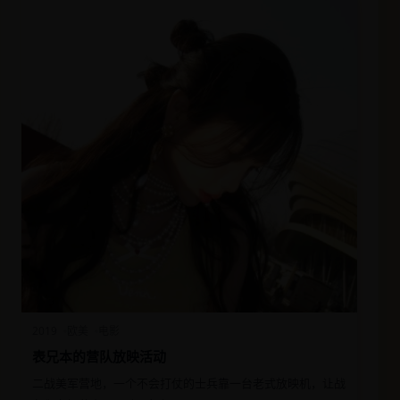
2019
欧美
电影
表兄本的营队放映活动
二战美军营地，一个不会打仗的士兵靠一台老式放映机，让战