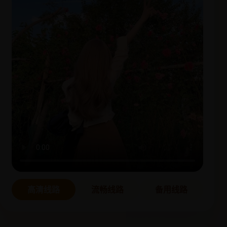
高清线路
流畅线路
备用线路