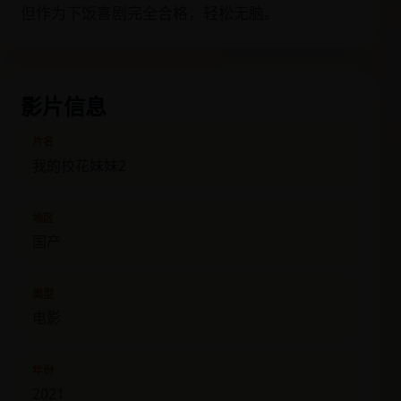
但作为下饭喜剧完全合格，轻松无脑。
影片信息
片名
我的校花妹妹2
地区
国产
类型
电影
年份
2021