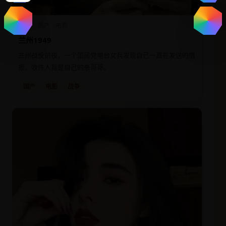
2020
国产
电影
兰州1949
兰州战役前夜，一个国民党电台女兵发现自己一直在发送的情
报，收件人竟是自己的亲哥哥。
国产
电影
战争