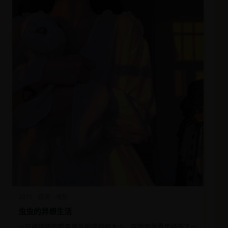
2015
欧美
电影
虫虫的异想生活
一只被排挤的瓢虫意外缩成蚂蚁大小，在微观世界里经历了一