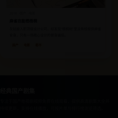
2018
国产
电影
麻雀岂能栖梧桐
灰姑娘入职顶级设计公司，却发现“梧桐树”里没有枝桠供麻雀
安身，只有一场精心设计的替身骗局。
国产
电影
都市
经典国产剧集
专注于国产电视剧视频免费在线观看，提供高清剧集大全并
持续更新，支持在线播放，可按片单与排行榜浏览筛选。