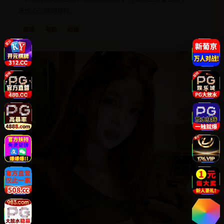
场惊心动魄的冒险。
欧美
电影
动画