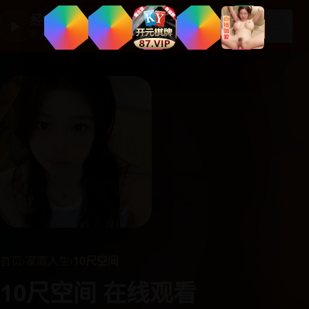
经典国产剧集
☰
▶
高清剧集大全
首页
›
家庭人生
›
10尺空间
10尺空间 在线观看