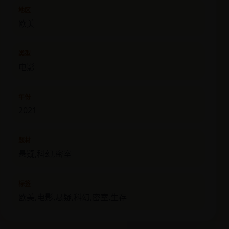
地区
欧美
类型
电影
年份
2021
题材
悬疑,科幻,密室
标签
欧美,电影,悬疑,科幻,密室,生存