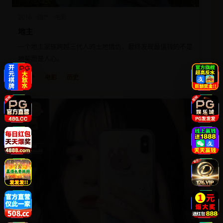
2016
国产
电影
地主
一个地主家族跨越三代人的土地情仇，最终发现最值钱的不是
地契而是人心。
国产
电影
历史