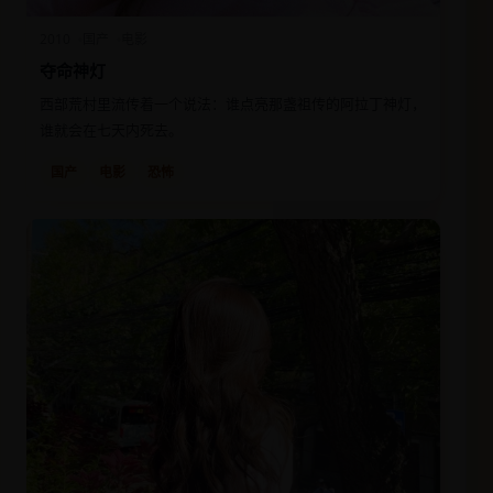
2010
国产
电影
夺命神灯
西部荒村里流传着一个说法：谁点亮那盏祖传的阿拉丁神灯，
谁就会在七天内死去。
国产
电影
恐怖