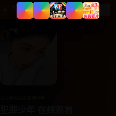
经典国产剧集
☰
▶
高清剧集大全
首页
›
动作燃点
›
犯罪少年
犯罪少年 在线观看