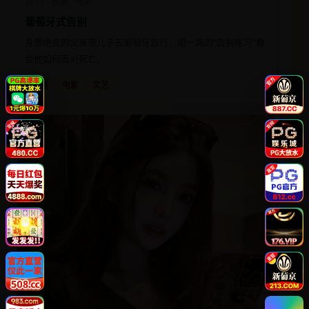
2013
欧美
电影
葡萄牙式告别
身患绝症的父亲带儿子去葡萄牙旅行，用一路的“告别练习”教
会他如何面对死亡。
欧美
电影
文艺