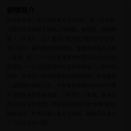
剧情简介
初中生泰洙、民在和俊昊为了“好玩”，将一名流浪
汉殴打致死并拍下视频上传网络。被捕后，根据韩
国《少年法》，三人最高只被判处“保护处分”即送
进少年院，最长两年即可释放。受害者家属在法庭
上崩溃，而三个少年在等待审判时甚至还在讨论游
戏更新。一位追踪此案的纪录片导演用了三年时间
跟拍：泰洙在少年院假装悔过提前获释，民在被家
人送到国外继续上学，只有俊昊是真的在狱中忏悔
并试图联系受害者家属。三年后三人重逢，泰洙和
民在完全没有悔意，而俊昊却被自己的“赎罪”逼到
精神崩溃。片尾字幕：该片上映后，韩国国会通过
了《少年法修订案》。