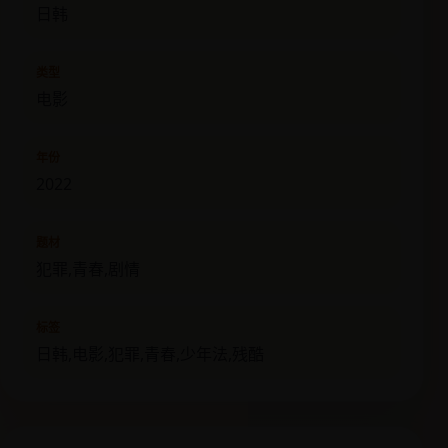
日韩
类型
电影
年份
2022
题材
犯罪,青春,剧情
标签
日韩,电影,犯罪,青春,少年法,残酷